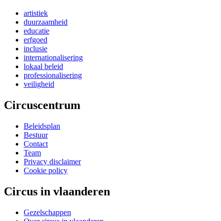
artistiek
duurzaamheid
educatie
erfgoed
inclusie
internationalisering
lokaal beleid
professionalisering
veiligheid
Circus
c
entrum
Beleidsplan
Bestuur
Contact
Team
Privacy disclaimer
Cookie policy
Circus in vl
a
anderen
Gezelschappen