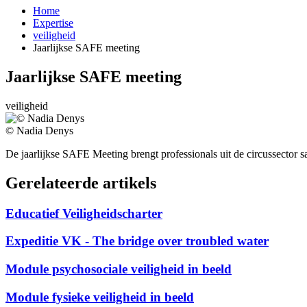
Home
Expertise
Breadcrumb
veiligheid
Jaarlijkse SAFE meeting
Jaarlijkse SAFE meeting
veiligheid
© Nadia Denys
De jaarlijkse SAFE Meeting brengt professionals uit de circussector s
G
e
relateerde a
r
tikels
Educatief Veiligheidscharter
Expeditie VK - The bridge over troubled water
Module psychosociale veiligheid in beeld
Module fysieke veiligheid in beeld