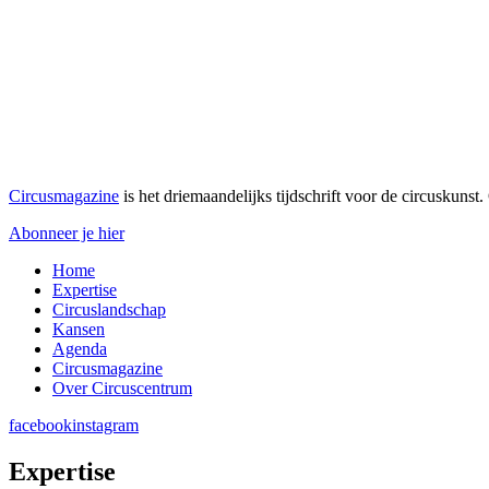
Circusmagazine
is het driemaandelijks tijdschrift voor de circuskuns
Abonneer je hier
Home
Expertise
Circuslandschap
Kansen
Agenda
Circusmagazine
Over Circuscentrum
facebook
instagram
Ex
p
ertise