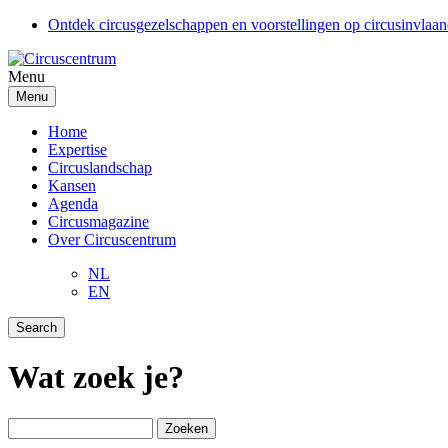
Overslaan
Ontdek circusgezelschappen en voorstellingen op circusinvlaa
en
Top
naar
Menu
de
inhoud
Menu
gaan
Home
Expertise
Circuslandschap
Kansen
Agenda
Circusmagazine
Over Circuscentrum
NL
EN
Search
Wat zoek je?
Zoeken